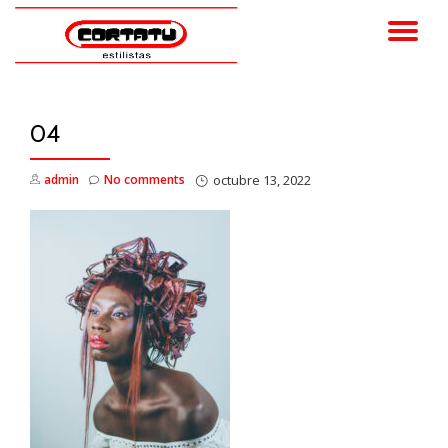
TO
Skip
to
NA
content
04
admin
No comments
octubre 13, 2022