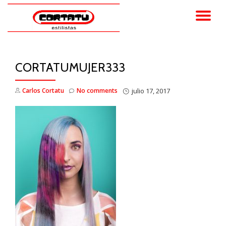
TO
Skip
to
NA
content
CORTATUMUJER333
Carlos Cortatu
No comments
julio 17, 2017